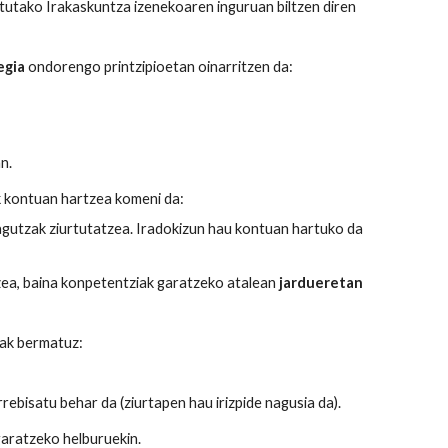
tutako Irakaskuntza izenekoaren inguruan biltzen diren
egia
ondorengo printzipioetan oinarritzen da:
n.
k kontuan hartzea komeni da:
agutzak ziurtutatzea. Iradokizun hau kontuan hartuko da
ea, baina konpetentziak garatzeko atalean
jardueretan
tak bermatuz:
ebisatu behar da (ziurtapen hau irizpide nagusia da).
aratzeko helburuekin.