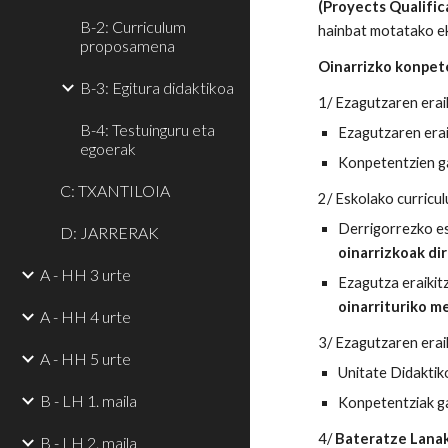
(Proyects Qualific
B-2: Curriculum
hainbat motatako e
proposamena
Oinarrizko konpet
B-3: Egitura didaktikoa
1/ Ezagutzaren erai
B-4: Testuinguru eta
Ezagutzaren erai
egoerak
Konpetentzien ga
C: TXANTILOIA
2/ Eskolako curricu
Derrigorrezko es
D: JARRERAK
oinarrizkoak di
A - HH 3 urte
Ezagutza eraikit
oinarrituriko m
A - HH 4 urte
3/ Ezagutzaren erai
A - HH 5 urte
Unitate Didaktik
B - LH 1. maila
Konpetentziak ga
4/
Bateratze Lanak
B - LH 2. maila