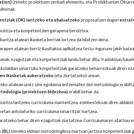
ation)
izeneko proiektuen zenbait elementu, eta Proiektuetan Oinarri
kimenak.
entziak (OK) lantzeko eta ebaluatzeko
proposatzen dugun
estrat
kuntza eta konpetentzien garapena bereiztea.
kuntza atalean ikasketa berriak lortzea da bilatzen dena.
rapen atalean berriz ikasitakoa aplikatzea testu-ingurune jakin batea
lumak, ezagutzak eta konpetentziak landu behar ditu. Iradokizun haue
kolaldian oinarrizko konpetentziak garatzeko beharrezkoak diren ez
ren ikasketak aukeratzeko
(eta ziurtatzeko) unean.
zeko atalean unez-une egokiena antzematen den metodologia erabiltz
etodologia (proiektuen bidezkoa)
erabili behar da.
kuntza lantzeko curriculuma mantentzea, ezinbestekoak diren aldake
oetan antolaturiko curriculuma oinarritzat hartzea.
ratzeko behar diren ezagutzak ziurtatzea. Curriculumaren atal hau err
 (BL)
izeneko ekimen metodologikoa martxan jartzea konpetentziak g