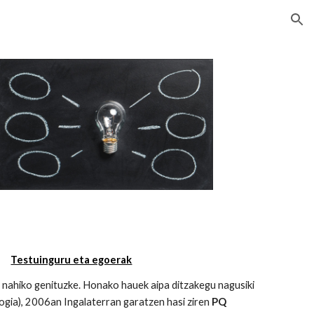
ion
Testuinguru eta egoerak
i nahiko genituzke. Honako hauek aipa ditzakegu nagusiki
gia), 2006an Ingalaterran garatzen hasi ziren
PQ