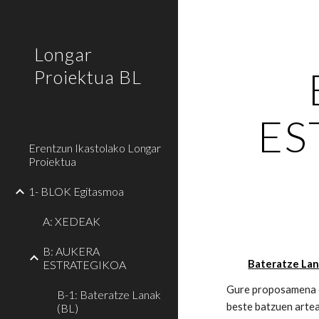
Sk
Longar
Proiektua BL
ES
Erentzun Ikastolako Longar
Proiektua
1- BLOK Egitasmoa
A: XEDEAK
B: AUKERA
ESTRATEGIKOA
Bateratze La
Gure proposamena os
B-1: Bateratze Lanak
beste batzuen arte
(BL)