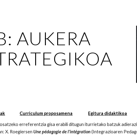
ip to main content
Skip to navigat
B: AUKERA
TRATEGIKOA
nak
Curriculum proposamena
Egitura didaktikoa
atzeko erreferentzia gisa erabili ditugun iturrietako batzuk adieraz
an: X. Roegiersen
Une pédagogie de l'intégration
(Integrazioaren Pedago