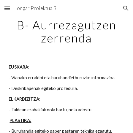
Longar Proiektua BL
Skip to main content
Skip to navigation
B- Aurrezagutzen
zerrenda
EUSKARA:
- Vianako erraldoi eta buruhandiei buruzko informazioa.
- Deskribapenak egiteko prozedura.
ELKARBIZITZA:
- Taldean erabakiak nola hartu, nola adostu.
PLASTIKA:
-
Buruhandia egiteko paper pastaren teknika ezagutu.