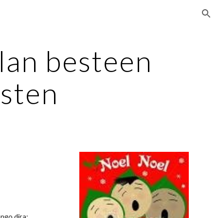
ion
olan besteen
asten
ngo dira: