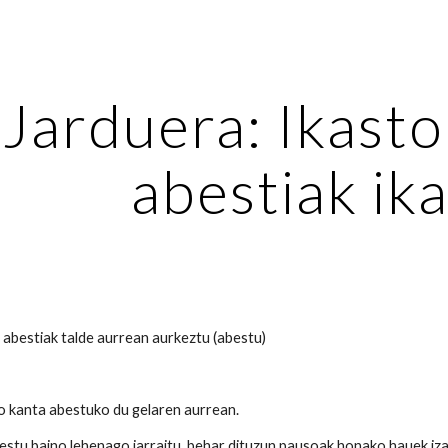
ip to main content
Skip to navigat
 Jarduera: Ikast
abestiak ik
 abestiak talde aurrean aurkeztu (abestu)
o kanta abestuko du gelaren aurrean.
stu baino lehenago jarraitu behar dituzun pausoak honako hauek iza