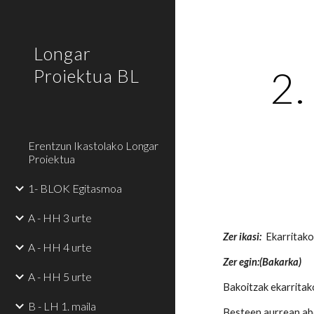
Sk
Longar
2.
Proiektua BL
Erentzun Ikastolako Longar
Proiektua
1- BLOK Egitasmoa
A - HH 3 urte
Zer ikasi:
Ekarritako
A - HH 4 urte
Zer egin:(Bakarka)
A - HH 5 urte
Bakoitzak ekarritak
B - LH 1. maila
Besteen aurrean abe