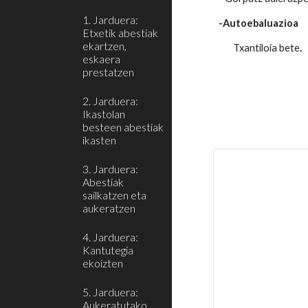
1. Jarduera:
-Autoebaluazioa
Etxetik abestiak
ekartzen,
Txantiloia bete
.
eskaera
prestatzen
2. Jarduera:
Ikastolan
besteen abestiak
ikasten
3. Jarduera:
Abestiak
sailkatzen eta
aukeratzen
4. Jarduera:
Kantutegia
ekoizten
5. Jarduera:
Aukeratutako