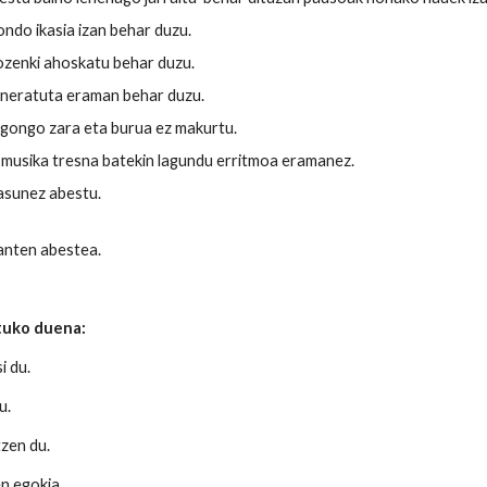
ondo ikasia izan behar duzu.
ozenki ahoskatu behar duzu.
neratuta eraman behar duzu.
egongo zara eta burua ez makurtu.
 musika tresna batekin lagundu erritmoa eramanez.
tasunez abestu.
nten abestea.
atuko duena:
i du.
u.
tzen du.
en egokia
.