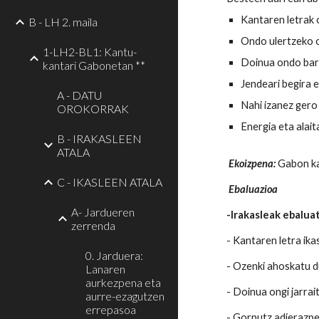
Kantaren letrak 
B - LH 2. maila
Ondo ulertzeko 
1-LH2-BL1: Kantu-
Doinua ondo bar
kantari Gabonetan **
Jendeari begira 
A - DATU
Nahi izanez gero
OROKORRAK
Energia eta alai
B - IRAKASLEEN
ATALA
Ekoizpena:
Gabon ka
C - IKASLEEN ATALA
Ebaluazioa
A- Jardueren
-Irakasleak ebalu
zerrenda
- Kantaren letra ikas
0. Jarduera:
- Ozenki ahoskatu d
Lanaren
aurkezpena eta
- Doinua ongi jarrai
aurre-ezagutzen
errepasoa
- Gorputz adierazp