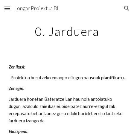
Longar Proiektua BL
Skip to main content
Skip to navigation
0. Jarduera
Zer ikasi:
Proiektua burutzeko emango ditugun pausoak
planifikatu.
Zer egin:
Jarduera honetan Bateratze Lan hau nola antolatuko
dugun, azaldulo zaie ikaslei, bide batez aurre-ezagutzak
errepasatu behar izanez gero eduki horiek berriro lantzeko
jarduera izango da.
Ekoizpena: