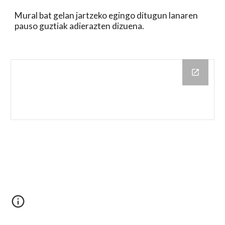
Mural bat gelan jartzeko egingo ditugun lanaren
pauso guztiak adierazten dizuena.