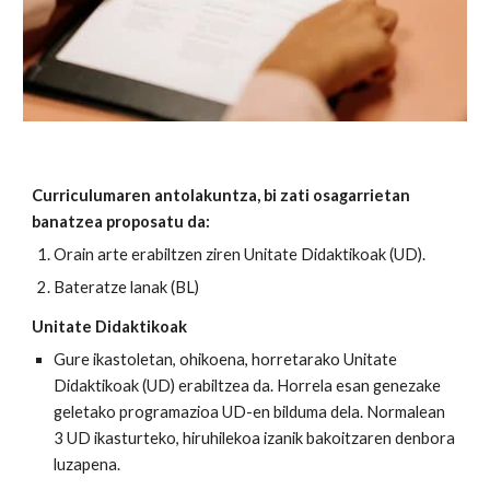
Curriculumaren antolakuntza, bi zati osagarrietan
banatzea proposatu da:
Orain arte erabiltzen ziren Unitate Didaktikoak (UD).
Bateratze lanak (BL)
Unitate Didaktikoak
Gure ikastoletan, ohikoena, horretarako Unitate
Didaktikoak (UD) erabiltzea da. Horrela esan genezake
geletako programazioa UD-en bilduma dela. Normalean
3 UD ikasturteko, hiruhilekoa izanik bakoitzaren denbora
luzapena.