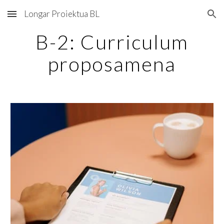
Longar Proiektua BL
Skip to main content
Skip to navigation
B-2: Curriculum
proposamena