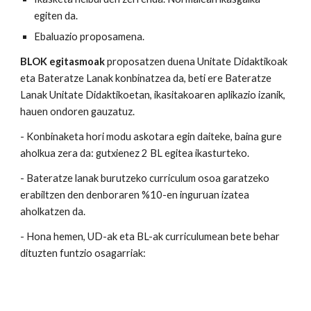
egiten da.
Ebaluazio proposamena.
BLOK egitasmoak
proposatzen duena Unitate Didaktikoak
eta Bateratze Lanak konbinatzea da, beti ere Bateratze
Lanak Unitate Didaktikoetan, ikasitakoaren aplikazio izanik,
hauen ondoren gauzatuz.
- Konbinaketa hori modu askotara egin daiteke, baina gure
aholkua zera da: gutxienez 2 BL egitea ikasturteko.
- Bateratze lanak burutzeko curriculum osoa garatzeko
erabiltzen den denboraren %10-en inguruan izatea
aholkatzen da.
- Hona hemen, UD-ak eta BL-ak curriculumean bete behar
dituzten funtzio osagarriak: