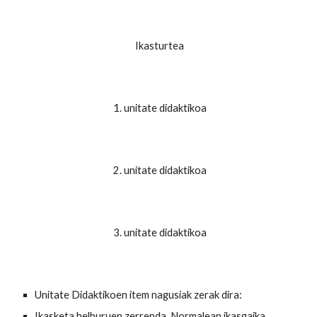
Ikasturtea
1. unitate didaktikoa
2. unitate didaktikoa
3. unitate didaktikoa
Unitate Didaktikoen item nagusiak zerak dira:
Ikasketa helburuen zerrenda. Normalean ikasgaika