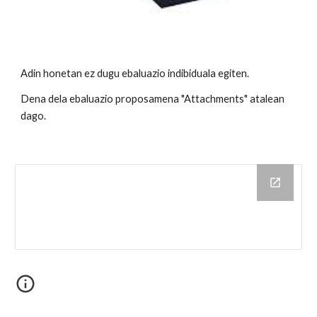
Adin honetan ez dugu ebaluazio indibiduala egiten.
Dena dela ebaluazio proposamena "Attachments" atalean
dago.