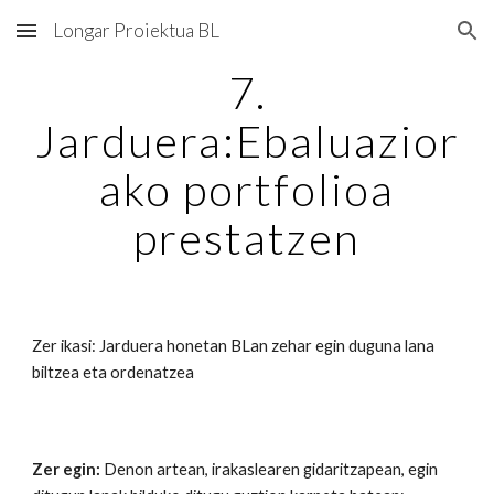
Longar Proiektua BL
Skip to main content
Skip to navigation
7.
Jarduera:Ebaluazior
ako portfolioa
prestatzen
Zer ikasi: Jarduera honetan BLan zehar egin duguna lana
biltzea eta ordenatzea
Zer egin:
Denon artean, irakaslearen gidaritzapean, egin