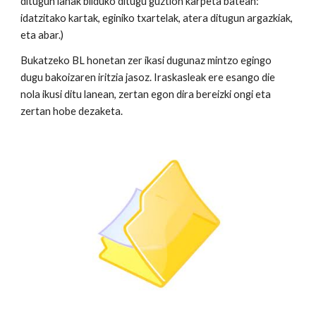
ditugun lanak bilduko ditugu guztion karpeta batean:
idatzitako kartak, eginiko txartelak, atera ditugun argazkiak,
eta abar.)
Bukatzeko BL honetan zer ikasi dugunaz mintzo egingo
dugu bakoizaren iritzia jasoz. Iraskasleak ere esango die
nola ikusi ditu lanean, zertan egon dira bereizki ongi eta
zertan hobe dezaketa.