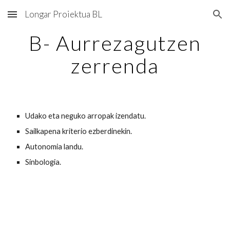
Longar Proiektua BL
Skip to main content
Skip to navigation
B- Aurrezagutzen
zerrenda
Udako eta neguko arropak izendatu.
Sailkapena kriterio ezberdinekin.
Autonomia landu.
Sinbologia.