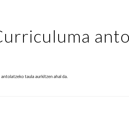
ip to main content
Skip to navigat
Curriculuma anto
 antolatzeko taula aurkitzen ahal da.