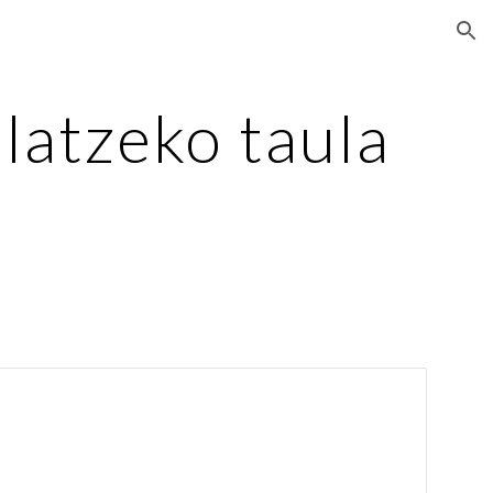
ion
latzeko taula