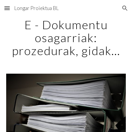
Longar Proiektua BL
Skip to main content
Skip to navigation
E - Dokumentu
osagarriak:
prozedurak, gidak...