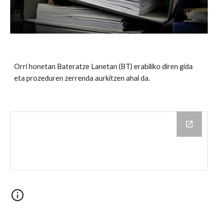
Orri honetan Bateratze Lanetan (BT) erabiliko diren gida
eta prozeduren zerrenda aurkitzen ahal da.