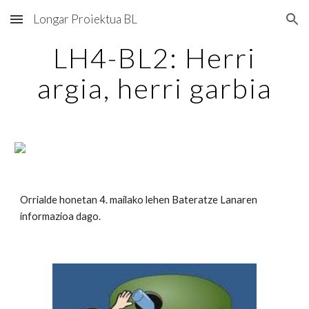
Longar Proiektua BL
Skip to main content
Skip to navigation
LH4-BL2: Herri
argia, herri garbia
Orrialde honetan 4. mailako lehen Bateratze Lanaren
informazioa dago.