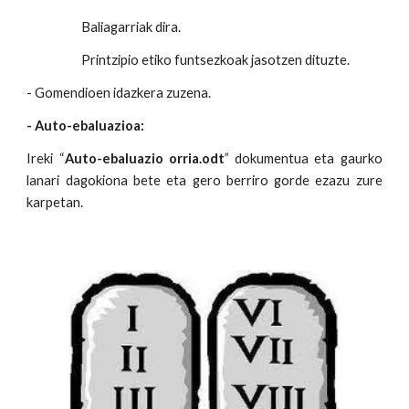
Baliagarriak dira.
Printzipio etiko funtsezkoak jasotzen dituzte.
- Gomendioen idazkera zuzena.
- Auto-ebaluazioa:
Ireki “
Auto-ebaluazio orria.odt
” dokumentua eta gaurko
lanari dagokiona bete eta gero berriro gorde ezazu zure
karpetan.