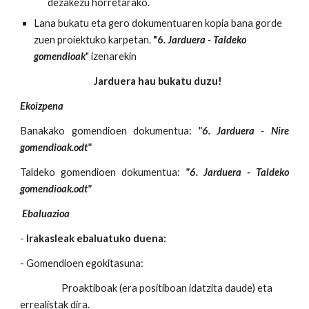
dezakezu horretarako.
Lana bukatu eta gero dokumentuaren kopia bana gorde
zuen proiektuko karpetan.
"6
. Jarduera - Taldeko
gomendioak
" izenarekin
Jarduera hau bukatu duzu!
Ekoizpena
Banakako gomendioen dokumentua:
"6. Jarduera - Nire
gomendioak.odt"
Taldeko gomendioen dokumentua:
"6. Jarduera - Taldeko
gomendioak.odt"
Ebaluazioa
-
Irakasleak ebaluatuko duena:
- Gomendioen egokitasuna:
Proaktiboak (era positiboan idatzita daude) eta
errealistak dira.