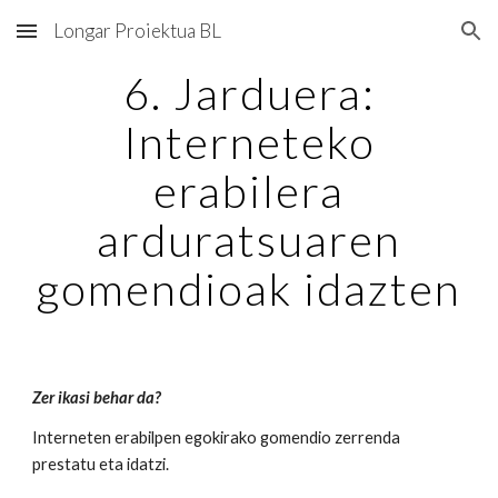
Longar Proiektua BL
Skip to main content
Skip to navigation
6. Jarduera:
Interneteko
erabilera
arduratsuaren
gomendioak idazten
Zer ikasi behar da?
Interneten erabilpen egokirako gomendio zerrenda
prestatu eta idatzi.