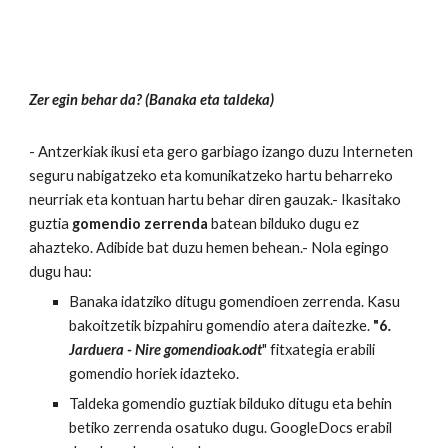
Zer egin behar da? (Banaka eta taldeka)
- Antzerkiak ikusi eta gero garbiago izango duzu Interneten
seguru nabigatzeko eta komunikatzeko hartu beharreko
neurriak eta kontuan hartu behar diren gauzak.- Ikasitako
guztia
gomendio zerrenda
batean bilduko dugu ez
ahazteko. Adibide bat duzu hemen behean.- Nola egingo
dugu hau:
Banaka idatziko ditugu gomendioen zerrenda. Kasu
bakoitzetik bizpahiru gomendio atera daitezke.
"6
.
Jarduera - Nire gomendioak.odt
" fitxategia erabili
gomendio horiek idazteko.
Taldeka gomendio guztiak bilduko ditugu eta behin
betiko zerrenda osatuko dugu. GoogleDocs erabil