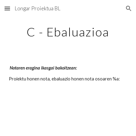
Longar Proiektua BL
Skip to main content
Skip to navigation
C - Ebaluazioa
Notaren eragina ikasgai bakoitzean:
Proiektu honen nota, ebaluazio honen nota osoaren %a: