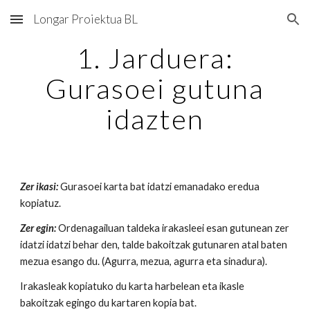
Longar Proiektua BL
Skip to main content
Skip to navigation
1. Jarduera:
Gurasoei gutuna
idazten
Zer ikasi:
Gurasoei karta bat idatzi emanadako eredua
kopiatuz.
Zer egin:
Ordenagailuan taldeka irakasleei esan gutunean zer
idatzi idatzi behar den, talde bakoitzak gutunaren atal baten
mezua esango du. (Agurra, mezua, agurra eta sinadura).
Irakasleak kopiatuko du karta harbelean eta ikasle
bakoitzak egingo du kartaren kopia bat.