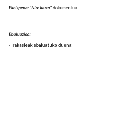
Ekoizpena:
"Nire karta"
dokumentua
Ebaluazioa:
- Irakasleak ebaluatuko duena: