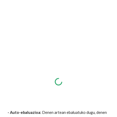
- Auto-ebaluazioa:
Denen artean ebaluatuko dugu, denen