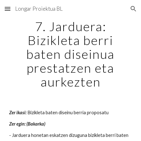
Longar Proiektua BL
Skip to main content
Skip to navigation
7. Jarduera:
Bizikleta berri
baten diseinua
prestatzen eta
aurkezten
Zer ikasi:
Bizikleta baten diseinu berria proposatu
Zer egin: (Bakarka)
- Jarduera honetan eskatzen dizuguna bizikleta berri baten