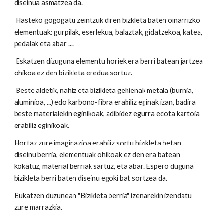
diseinua asmatzea da.
Hasteko gogogatu zeintzuk diren bizkleta baten oinarrizko
elementuak: gurpilak, eserlekua, balaztak, gidatzekoa, katea,
pedalak eta abar ....
Eskatzen dizuguna elementu horiek era berri batean jartzea
ohikoa ez den bizikleta eredua sortuz.
Beste aldetik, nahiz eta bizikleta gehienak metala (burnia,
aluminioa, ...) edo karbono-fibra erabiliz eginak izan, badira
beste materialekin eginikoak, adibidez egurra edota kartoia
erabiliz eginikoak.
Hortaz zure imaginazioa erabiliz sortu bizikleta betan
diseinu berria, elementuak ohikoak ez den era batean
kokatuz, material berriak sartuz, eta abar. Espero duguna
bizikleta berri baten diseinu egoki bat sortzea da.
Bukatzen duzunean "Bizikleta berria" izenarekin izendatu
zure marrazkia.