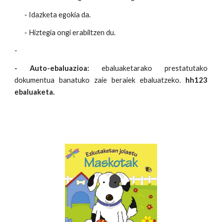
- Idazketa egokia da.
- Hiztegia ongi erabiltzen du.
-
- Auto-ebaluazioa:
ebaluaketarako prestatutako
dokumentua banatuko zaie beraiek ebaluatzeko.
hh123
ebaluaketa.