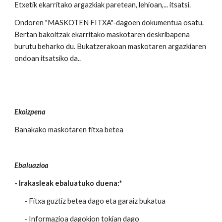
Etxetik ekarritako argazkiak paretean, lehioan,... itsatsi.
Ondoren "MASKOTEN FITXA"-dagoen dokumentua osatu.
Bertan bakoitzak ekarritako maskotaren deskribapena
burutu beharko du. Bukatzerakoan maskotaren argazkiaren
ondoan itsatsiko da..
Ekoizpena
Banakako maskotaren fitxa betea
Ebaluazioa
- Irakasleak ebaluatuko duena:*
- Fitxa guztiz betea dago eta garaiz bukatua
- Informazioa dagokion tokian dago