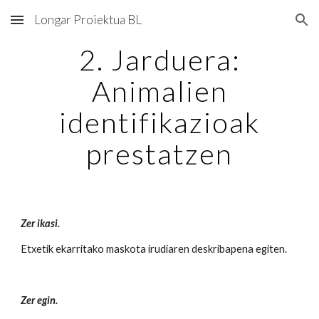
Longar Proiektua BL
Skip to main content
Skip to navigation
2. Jarduera:
Animalien
identifikazioak
prestatzen
Zer ikasi.
Etxetik ekarritako maskota irudiaren deskribapena egiten.
Zer egin.