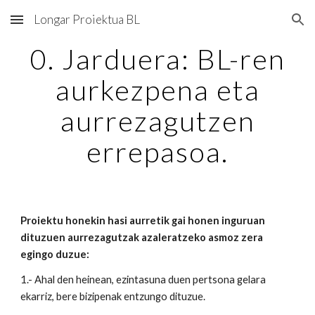
Longar Proiektua BL
Skip to main content
Skip to navigation
0. Jarduera: BL-ren
aurkezpena eta
aurrezagutzen
errepasoa.
Proiektu honekin hasi aurretik gai honen inguruan
dituzuen aurrezagutzak azaleratzeko asmoz zera
egingo duzue:
1.- Ahal den heinean, ezintasuna duen pertsona gelara
ekarriz, bere bizipenak entzungo dituzue.