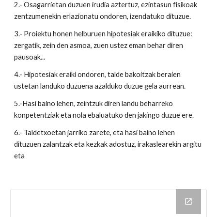
2.- Osagarrietan duzuen irudia aztertuz, ezintasun fisikoak
zentzumenekin erlazionatu ondoren, izendatuko dituzue.
3.- Proiektu honen helburuen hipotesiak eraikiko dituzue:
zergatik, zein den asmoa, zuen ustez eman behar diren
pausoak...
4.- Hipotesiak eraiki ondoren, talde bakoitzak beraien
ustetan landuko duzuena azalduko duzue gela aurrean.
5.-Hasi baino lehen, zeintzuk diren landu beharreko
konpetentziak eta nola ebaluatuko den jakingo duzue ere.
6.- Taldetxoetan jarriko zarete, eta hasi baino lehen
dituzuen zalantzak eta kezkak adostuz, irakaslearekin argitu
eta