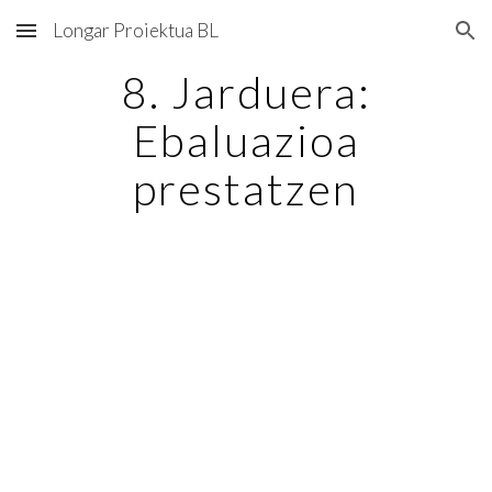
Longar Proiektua BL
Skip to main content
Skip to navigation
8. Jarduera:
Ebaluazioa
prestatzen