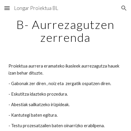
Longar Proiektua BL
Skip to main content
Skip to navigation
B- Aurrezagutzen
zerrenda
Proiektua aurrera eramateko ikasleek aurrezagutza hauek
izan behar dituzte.
- Gabonak zer diren , noiz eta zergatik ospatzen diren.
- Eskutitza idazteko prozedura.
- Abestiak sailkatzeko irizpideak.
- Kantutegi baten egitura.
- Testu prozesatzailen baten oinarrizko erabilpena.