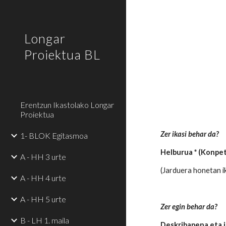
Sk
Longar
Proiektua BL
Erentzun Ikastolako Longar
Proiektua
Zer ikasi behar da?
1- BLOK Egitasmoa
Helburua * (Konpe
A - HH 3 urte
(Jarduera honetan ik
A - HH 4 urte
A - HH 5 urte
Zer egin behar da?
B - LH 1. maila
Deskribapena eta 