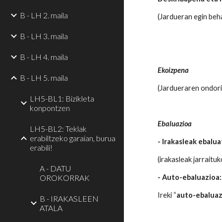
B - LH 2. maila
(Jardueran egin beh
B - LH 3. maila
B - LH 4. maila
Ekoizpena
B - LH 5. maila
(Jardueraren ondorio
LH5-BL1: Bizikleta
konpontzen
Ebaluazioa
LH5-BL2: Teklak
erabiltzeko garaian, burua
- Irakasleak ebalu
erabili!
(irakasleak jarraitu
A - DATU
OROKORRAK
- Auto-ebaluazioa:
Ireki “
auto-ebaluaz
B - IRAKASLEEN
ATALA