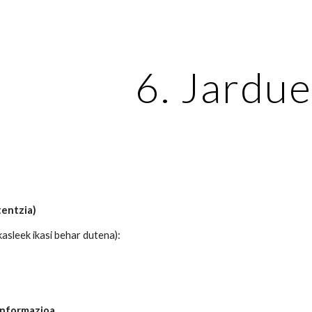
ip to main content
Skip to navigat
6. Jardue
tentzia)
asleek ikasi behar dutena):
informazioa