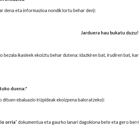
ar dena eta informazioa nondik lortu behar den):
Jarduera hau bukatu duzu!
 bezala ikasleek ekoiztu behar dutena: idazkiren bat, irudiren bat, karte
atuko duena:*
ko dituen ebaluazio irizpideak ekoizpena baloratzeko):
io orria
” dokumentua eta gaurko lanari dagokiona bete eta gero berr