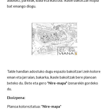
adibidez; parkeak, ibaia eta ikastola. Ikasle bakoitzari kopia
bat emango diogu.
Talde handian adostuko dugu espazio bakoitzari zein kolore
eman eta jarraian, bakarka, ikasle bakoitzak bere planoan
beteko du. Bete eta gero "
Nire-mapa"
izenarekin gordeko
du.
Ekoizpena:
Planoa koloreztatua: "
Nire-mapa
"