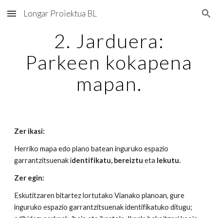
Longar Proiektua BL
Skip to main content
Skip to navigation
2. Jarduera:
Parkeen kokapena
mapan.
Zer ikasi:
Herriko mapa edo plano batean inguruko espazio
garrantzitsuenak i
dentifikatu, bereiztu
eta
lekutu.
Zer egin:
Eskutitzaren bitartez lortutako Vianako planoan, gure
inguruko espazio garrantzitsuenak identifikatuko ditugu;