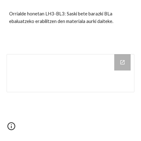
Orrialde honetan LH3-BL3: Saski bete barazki BLa
ebaluatzeko erabilitzen den materiala aurki daiteke.