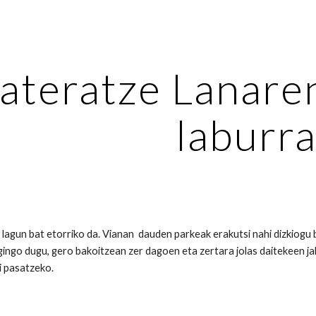
ip to main content
Skip to navigat
ateratze Lanare
laburr
agun bat etorriko da. Vianan dauden parkeak erakutsi nahi dizkiogu 
ingo dugu, gero bakoitzean zer dagoen eta zertara jolas daitekeen jak
 pasatzeko.