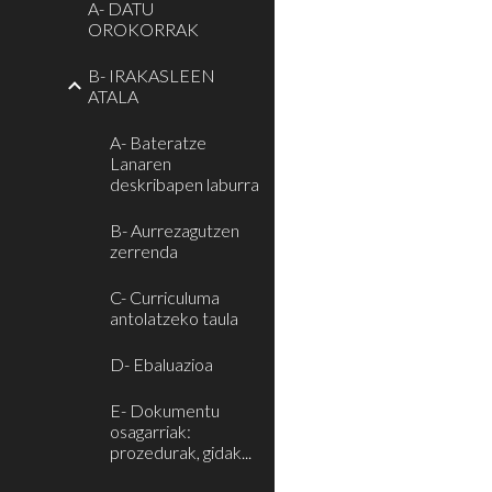
A- DATU
OROKORRAK
B- IRAKASLEEN
ATALA
A- Bateratze
Lanaren
deskribapen laburra
B- Aurrezagutzen
zerrenda
C- Curriculuma
antolatzeko taula
D- Ebaluazioa
E- Dokumentu
osagarriak:
prozedurak, gidak...