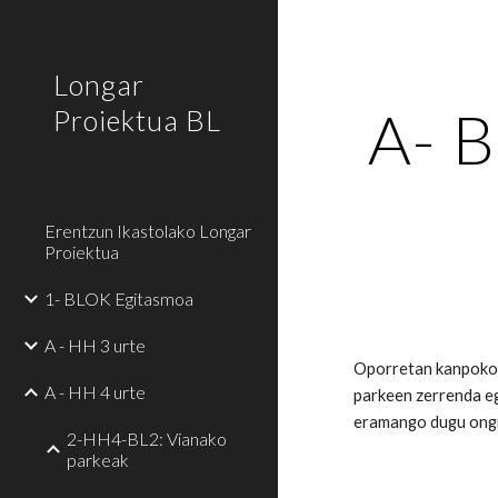
Sk
Longar
A- B
Proiektua BL
Erentzun Ikastolako Longar
Proiektua
1- BLOK Egitasmoa
A - HH 3 urte
Oporretan kanpoko l
A - HH 4 urte
parkeen zerrenda eg
eramango dugu ongi
2-HH4-BL2: Vianako
parkeak