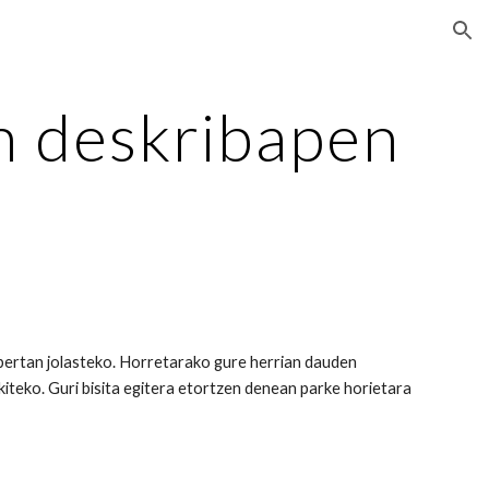
ion
n deskribapen
a
bertan jolasteko. Horretarako gure herrian dauden
iteko. Guri bisita egitera etortzen denean parke horietara