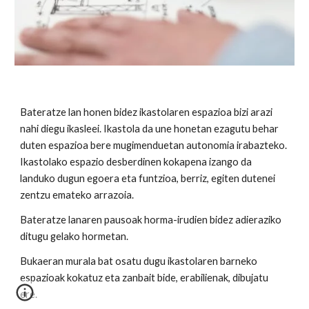
Bateratze lan honen bidez ikastolaren espazioa bizi arazi
nahi diegu ikasleei. Ikastola da une honetan ezagutu behar
duten espazioa bere mugimenduetan autonomia irabazteko.
Ikastolako espazio desberdinen kokapena izango da
landuko dugun egoera eta funtzioa, berriz, egiten dutenei
zentzu emateko arrazoia.
Bateratze lanaren pausoak horma-irudien bidez adieraziko
ditugu gelako hormetan.
Bukaeran murala bat osatu dugu ikastolaren barneko
espazioak kokatuz eta zanbait bide, erabilienak, dibujatu
ere.