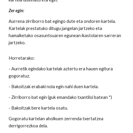
Zer egin:
Aurrena zirriborro bat egingo dute eta ondoren kartela.
Kartelak prestatuko ditugu jangelan jartzeko eta
hamaiketako osasuntsuaren egunean ikastolaren sarreran
jartzeko.
Horretarako:
- Aurretik egindako kartelak aztertu era hauen egitura
gogoratuz.
- Bakoitzak erabaki nola egin nahi duen kartela.
- Zirriborro bat egin (guk emandako txantiloi batean *)
- Bakoitzak bere kartela osatu.
Gogoratu kartelan aholkuen zerrenda txertatzea
derrigorrezkoa dela.