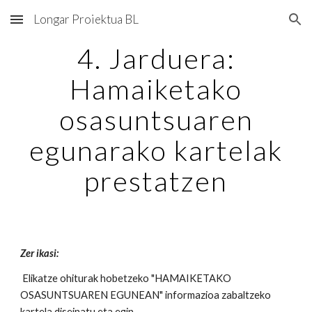
Longar Proiektua BL
Skip to main content
Skip to navigation
4. Jarduera:
Hamaiketako
osasuntsuaren
egunarako kartelak
prestatzen
Zer ikasi:
Elikatze ohiturak hobetzeko "HAMAIKETAKO
OSASUNTSUAREN EGUNEAN" informazioa zabaltzeko
kartela diseinatu eta egin.