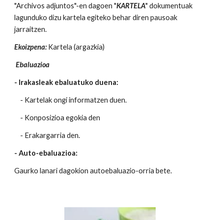
"Archivos adjuntos"-en dagoen "
KARTELA
" dokumentuak
lagunduko dizu kartela egiteko behar diren pausoak
jarraitzen.
Ekoizpena:
Kartela (argazkia)
Ebaluazioa
- Irakasleak ebaluatuko duena:
- Kartelak ongi informatzen duen.
- Konposizioa egokia den
- Erakargarria den.
- Auto-ebaluazioa:
Gaurko lanari dagokion autoebaluazio-orria bete.