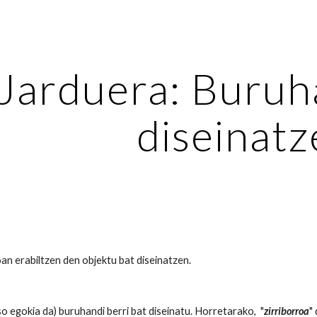
ip to main content
Skip to navigat
 Jarduera: Buruh
diseinat
oan erabiltzen den objektu bat diseinatzen.
o egokia da) buruhandi berri bat diseinatu. Horretarako, "
zirriborroa
"