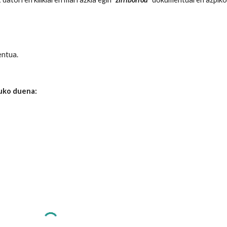
entua.
tuko duena: