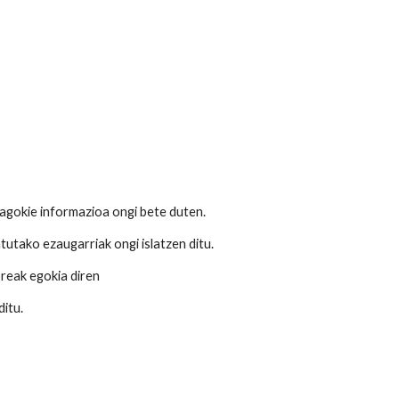
dagokie informazioa ongi bete duten.
tutako ezaugarriak ongi islatzen ditu.
reak egokia diren
ditu.