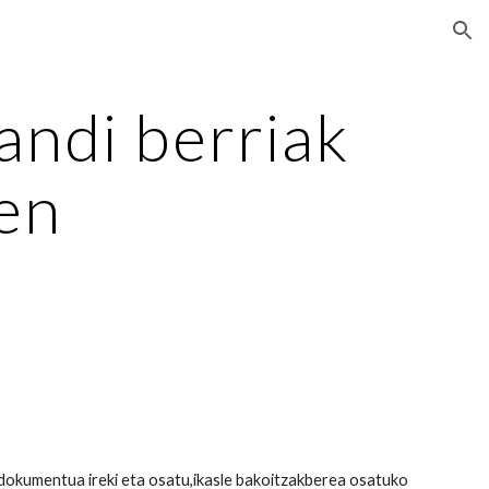
ion
andi berriak
zen
 dokumentua ireki eta osatu,ikasle bakoitzakberea osatuko