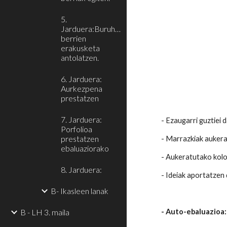
5.
Jarduera:Buruhandi
berrien
erakusketa
antolatzen.
6. Jarduera:
Aurkezpena
prestatzen
7. Jarduera:
- Ezaugarri guztiei 
Porfolioa
prestatzen
- Marrazkiak aukera
ebaluaziorako
- Aukeratutako kolo
8. Jarduera:
- Ideiak aportatzen 
B- Ikasleen lanak
B - LH 3. maila
- Auto-ebaluazioa: