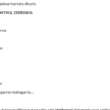
taldean hartuko dituzte.
ONTROL ZERRENDA:
orea:
a:
e:
garria/ maitagarria...:
 datorren kilikiaren marrazkia egin "
zirriborroa
" dokumentuaren azpiko 