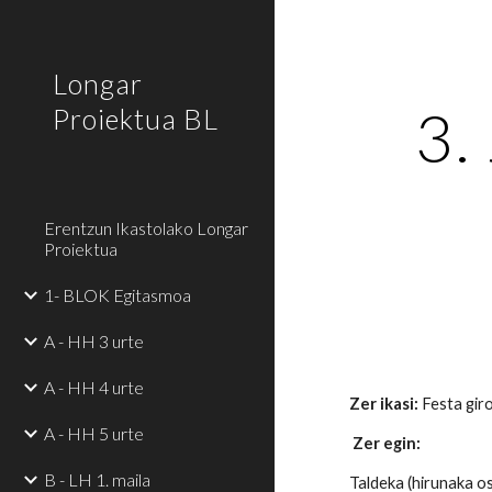
Sk
Longar
3.
Proiektua BL
Erentzun Ikastolako Longar
Proiektua
1- BLOK Egitasmoa
A - HH 3 urte
A - HH 4 urte
Zer ikasi:
Festa gir
A - HH 5 urte
Zer egin:
B - LH 1. maila
Taldeka (hirunaka os