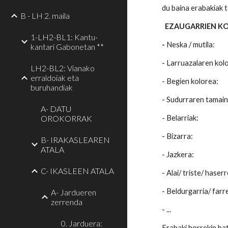
du baina erabakiak 
B - LH 2. maila
EZAUGARRIEN K
1-LH2-BL1: Kantu-
-
Neska / mutila:
kantari Gabonetan **
- Larruazalaren kol
LH2-BL2: Vianako
erraldoiak eta
- Begien kolorea:
buruhandiak
- Sudurraren tamain
A- DATU
OROKORRAK
- Belarriak:
- Bizarra:
B- IRAKASLEAREN
ATALA
- Jazkera:
C- IKASLEEN ATALA
- Alai/ triste/ haserr
- Beldurgarria/ farre
A- Jardueren
zerrenda
- ...
0. Jarduera:
Erabaki horrekin bat