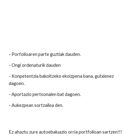
-
Porfolioaren parte guztiak dauden.
- Ongi ordenaturik dauden
- Konpetentzia bakoitzeko ekoizpena bana, gutxienez
dagoen.
- Aportazio pertsonalen bat dagoen.
- Aukezpean sortzailea den.
Ez ahaztu zure autoebaluazio orria portfolioan sartzen!!!