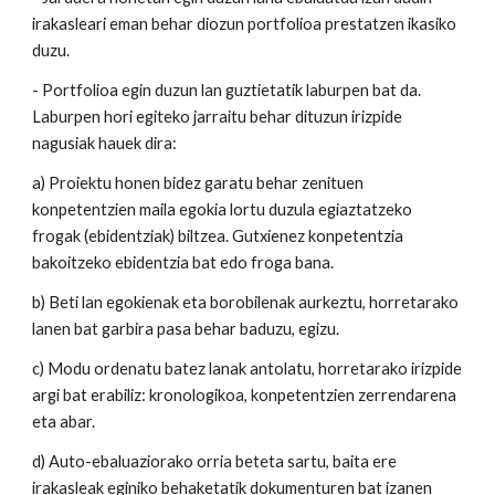
irakasleari eman behar diozun portfolioa prestatzen ikasiko
duzu.
- Portfolioa egin duzun lan guztietatik laburpen bat da.
Laburpen hori egiteko jarraitu behar dituzun irizpide
nagusiak hauek dira:
a) Proiektu honen bidez garatu behar zenituen
konpetentzien maila egokia lortu duzula egiaztatzeko
frogak (ebidentziak) biltzea. Gutxienez konpetentzia
bakoitzeko ebidentzia bat edo froga bana.
b) Beti lan egokienak eta borobilenak aurkeztu, horretarako
lanen bat garbira pasa behar baduzu, egizu.
c) Modu ordenatu batez lanak antolatu, horretarako irizpide
argi bat erabiliz: kronologikoa, konpetentzien zerrendarena
eta abar.
d) Auto-ebaluaziorako orria beteta sartu, baita ere
irakasleak eginiko behaketatik dokumenturen bat izanen