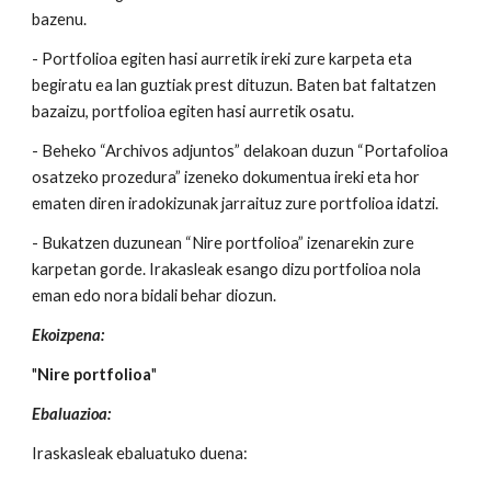
bazenu.
- Portfolioa egiten hasi aurretik ireki zure karpeta eta
begiratu ea lan guztiak prest dituzun. Baten bat faltatzen
bazaizu, portfolioa egiten hasi aurretik osatu.
- Beheko “Archivos adjuntos” delakoan duzun “Portafolioa
osatzeko prozedura” izeneko dokumentua ireki eta hor
ematen diren iradokizunak jarraituz zure portfolioa idatzi.
- Bukatzen duzunean “Nire portfolioa” izenarekin zure
karpetan gorde. Irakasleak esango dizu portfolioa nola
eman edo nora bidali behar diozun.
Ekoizpena:
"
Nire portfolioa
"
Ebaluazioa:
Iraskasleak ebaluatuko duena: