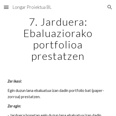
Longar Proiektua BL
Skip to main content
Skip to navigation
7. Jarduera:
Ebaluaziorako
portfolioa
prestatzen
Zer ikasi:
Egin duzun lana ebaluatua izan dadin portfolio bat (paper-
zorroa) prestatzen.
Zer egin:
- Jarduera honetan egin duzun lana ebaluatua izan dadin