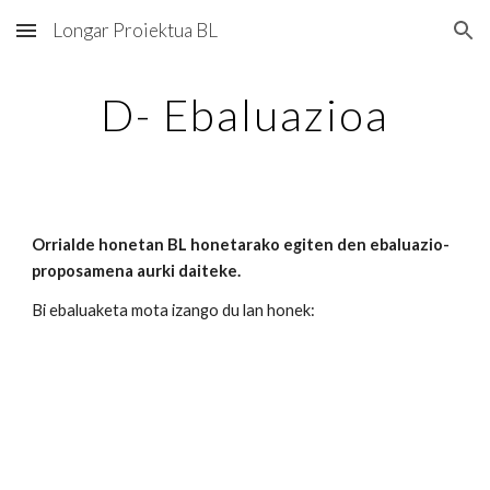
Longar Proiektua BL
Skip to main content
Skip to navigation
D- Ebaluazioa
Orrialde honetan BL honetarako egiten den ebaluazio-
proposamena aurki daiteke.
Bi ebaluaketa mota izango du lan honek: