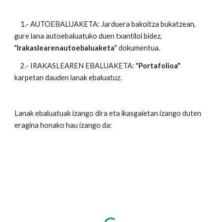
1.- AUTOEBALUAKETA: Jarduera bakoitza bukatzean,
gure lana autoebaluatuko duen txantiloi bidez,
"
Irakaslearenautoebaluaketa
" dokumentua.
2.- IRAKASLEAREN EBALUAKETA: "
Portafolioa"
karpetan dauden lanak ebaluatuz.
Lanak ebaluatuak izango dira eta ikasgaietan izango duten
eragina honako hau izango da: